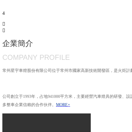
4


企業簡介
COMPANY PROFILE
常州星宇車燈股份有限公司位于常州市國家高新技術開發區，是火炬計
公司創立于1993年，占地941000平方米，主要經營汽車燈具的研
多整車企業信賴的合作伙伴。
MORE+