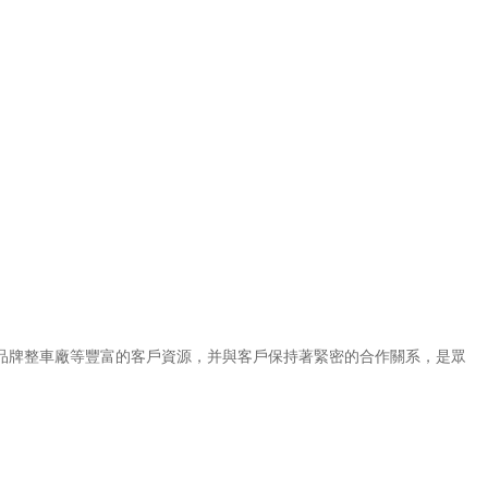
內資品牌整車廠等豐富的客戶資源，并與客戶保持著緊密的合作關系，是眾