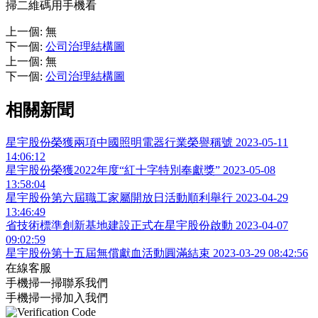
掃二維碼用手機看
上一個
:
無
下一個
:
公司治理結構圖
上一個
:
無
下一個
:
公司治理結構圖
相關新聞
星宇股份榮獲兩項中國照明電器行業榮譽稱號
2023-05-11
14:06:12
星宇股份榮獲2022年度“紅十字特別奉獻獎”
2023-05-08
13:58:04
星宇股份第六屆職工家屬開放日活動順利舉行
2023-04-29
13:46:49
省技術標準創新基地建設正式在星宇股份啟動
2023-04-07
09:02:59
星宇股份第十五屆無償獻血活動圓滿結束
2023-03-29 08:42:56
在線客服
手機掃一掃聯系我們
手機掃一掃加入我們