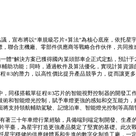
協議，宣布將以“車規級芯片+算法”為核心底座，依托星
標，聯合主機廠、零部件供應商等戰略合作伙伴，共同推進
一體”解決方案已獲得國內某頭部車企正式定點，預計于20
車輔助功能；同時，通過軟件及算法優化，實現計算資源
程®3的潛力，以高性價比提升產品競爭力，從而讓更
中，同樣搭載單征程®3芯片的智能視野控制器的開發工
技術和智能燈光控制，賦予車燈更強的感知和交互能力，
面將支持領航輔助駕駛、記憶泊車、智能燈光控制等高階
宇有著三十年車燈行業經驗，具備端到端定制開發、生產
片平臺，為星宇打造更強產品奠定了堅實的基礎。此次
依托星宇穩健的供應鏈體系和先進的數字化制造工廠，一