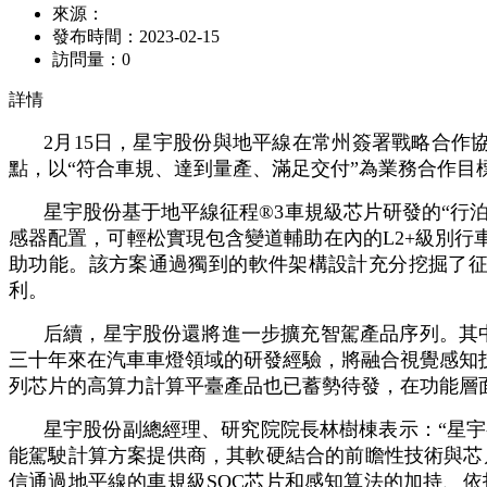
來源：
發布時間：
2023-02-15
訪問量：
0
詳情
2月15日，星宇股份與地平線在常州簽署戰略合作
點，以“符合車規、達到量產、滿足交付”為業務合作目
星宇股份基于地平線征程®3車規級芯片研發的“行泊
感器配置，可輕松實現包含變道輔助在內的L2+級別行
助功能。該方案通過獨到的軟件架構設計充分挖掘了征
利。
后續，星宇股份還將進一步擴充智駕產品序列。其
三十年來在汽車車燈領域的研發經驗，將融合視覺感知
列芯片的高算力計算平臺產品也已蓄勢待發，在功能層
星宇股份副總經理、研究院院長林樹棟表示：“星
能駕駛計算方案提供商，其軟硬結合的前瞻性技術與芯
信通過地平線的車規級SOC芯片和感知算法的加持、