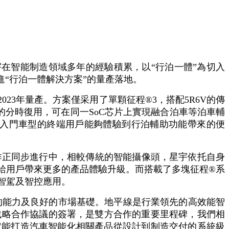
宇在智能制造領域多年的經驗積累，以“行泊一體”為切入
“行泊一體解決方案”的量產落地。
23年量產。方案僅采用了單顆征程®3，搭配5R6V的傳
的分時復用，可在同一SoC芯片上實現融合泊車等泊車輔
多入門車型的終端用戶能夠體驗到行泊輔助功能帶來的便
作正同步進行中，相較傳統的智能攝像頭，星宇依托自身
給用戶帶來更多的產品體驗升級。而搭載了多塊征程®系
智駕及智控應用。
的能力及良好的市場基礎。地平線是行業領先的高效能智
戰略合作協議的簽署，是雙方合作的重要里程碑，我們相
定能打造汽車智能化相關產品從設計到制造交付的系統級