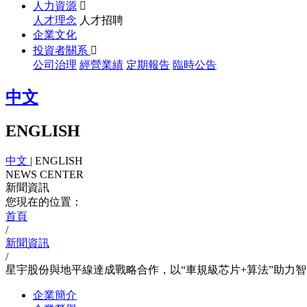
人力資源

人才理念
人才招聘
企業文化
投資者關系

公司治理
經營業績
定期報告
臨時公告
中文
ENGLISH
中文
|
ENGLISH
NEWS CENTER
新聞資訊
您現在的位置：
首頁
/
新聞資訊
/
星宇股份與地平線達成戰略合作，以“車規級芯片+算法”助力
企業簡介