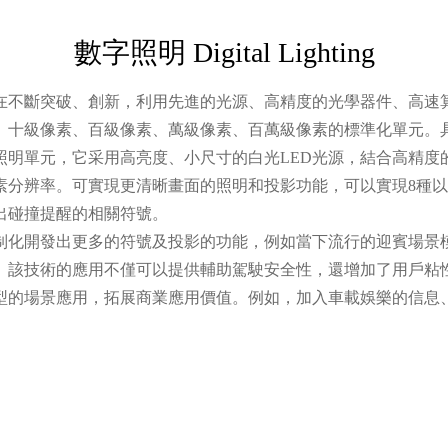
數字照明 Digital Lighting
不斷突破、創新，利用先進的光源、高精度的光學器件、高速算
十級像素、百級像素、萬級像素、百萬級像素的標準化單元。具
照明單元，它采用高亮度、小尺寸的白光LED光源，結合高精度
素分辨率。可實現更清晰畫面的照明和投影功能，可以實現8種
出碰撞提醒的相關符號。
化開發出更多的符號及投影的功能，例如當下流行的迎賓場景模
。該技術的應用不僅可以提供輔助駕駛安全性，還增加了用戶粘
的場景應用，拓展商業應用價值。例如，加入車載娛樂的信息、