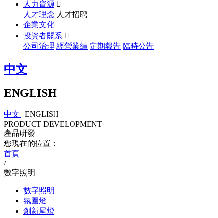
人力資源

人才理念
人才招聘
企業文化
投資者關系

公司治理
經營業績
定期報告
臨時公告
中文
ENGLISH
中文
|
ENGLISH
PRODUCT DEVELOPMENT
產品研發
您現在的位置：
首頁
/
數字照明
數字照明
氛圍燈
創新尾燈